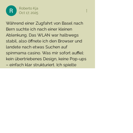
Roberto Kja
Oct 17, 2025
Während einer Zugfahrt von Basel nach 
Bern suchte ich nach einer kleinen 
Ablenkung. Das WLAN war halbwegs 
stabil, also öffnete ich den Browser und 
landete nach etwas Suchen auf 
spinmama casino
. Was mir sofort auffiel: 
kein übertriebenes Design, keine Pop-ups 
– einfach klar strukturiert. Ich spielte 
einige Slots, und selbst auf dem Handy 
lief alles reibungslos. Es war eine 
entspannte Art, die Fahrt zu überbrücken, 
und ehrlich gesagt, hat’s richtig Spaß 
gemacht.
Like
Reply
Contact